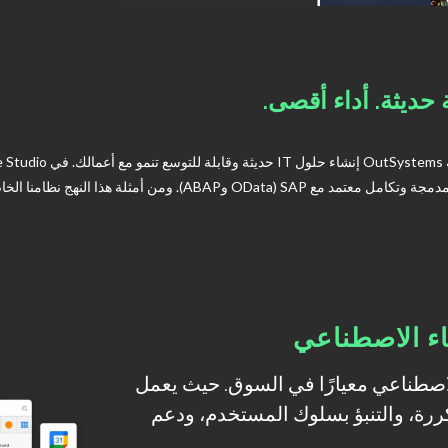
حديثة. أداء أقصى.
تمد مع SAP (OData وABAP). ومن أمثلة هذا النهج نظامنا الخاص
لاصطناعي معيارًا في السوق. حيث يعمل
كررة، والتنبؤ بسلوك المستخدم، ودعم