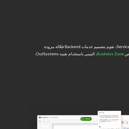
تتيح منصة OutSystems إنشاء حلول IT حديثة وقابلة للتوسع تنمو مع أعمالك. في Service Studio، نقوم بتصميم خدمات Backend فعّالة مزودة
Business Zone
، المبني باستخدام تقنية OutSystems.