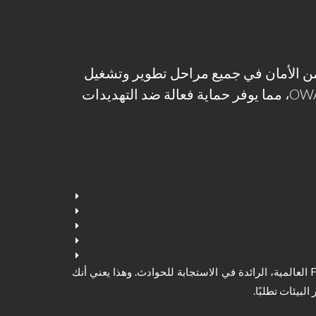
Ou مستوى عالٍ من الأمان في جميع مراحل تطوير وتشغيل
التطبيقات. تتوافق الحلول مع معايير OWASP، مما يوفر حماية فعالة ضد التهديدات
فريق OutSystems CSIRT هو جزء من منظمة FIRST العالمية، الرائدة في الاستجابة للحوادث. وهذا يعني أنك
لبيئات تطلبًا.