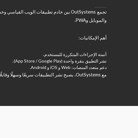
تجمع OutSystems بين خادم تطبيقات الويب ال
والموبايل وPWA.
أهم الإمكانيات:
أتمتة الإجراءات المتكررة للمستخدم،
نشر التطبيق بنقرة واحدة (App Store / Google Play)،
دعم متعدد المنصات: Web و iOS و Android.
مع OutSystems، يصبح نشر التطبيقات سريعًا وسهلًا وقابلًا للتوسع بالكامل.