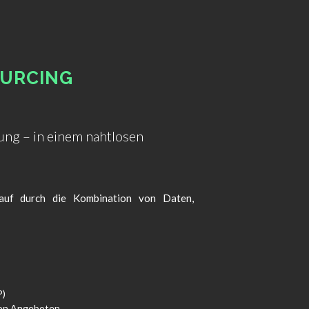
OURCING
ng – in einem nahtlosen
nkauf durch die Kombination von Daten,
P)
von Angeboten