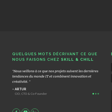
QUELQUES MOTS DÉCRIVANT CE QUE
NOUS FAISONS CHEZ
SKILL & CHILL
ous
Nous veillons à ce que nos projets suivent les dernières
Nous n
leur
tendances du monde IT et combinent innovation et
opérati
e et un
créativité.
permett
efficac
ARTUR
CIO, CTO & Co-Founder
MACI
Head G