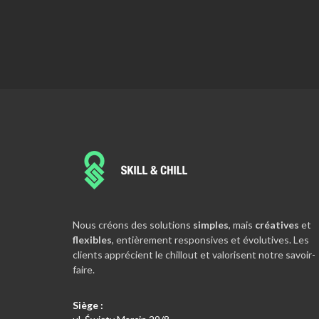
Nous sommes extrêmement intrigués lorsque n
découvrons les besoins de nouveaux clients, car 
Nous créons des solutions
simples
, mais
créatives
et
satisfaction nous apporte ensuite une grande joi
flexibles
, entièrement responsives et évolutives. Les
réel accomplissement.
clients apprécient le chillout et valorisent notre savoir-
ŁUKASZ
faire.
CEO, CVO & Co-Founder
Siège :