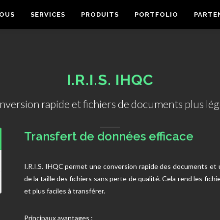
NOUS
SERVICES
PRODUITS
PORTFOLIO
PARTE
I.R.I.S. IHQC
version rapide et fichiers de documents plus lég
Transfert de données efficace
I.R.I.S. IHQC permet une conversion rapide des documents et 
de la taille des fichiers sans perte de qualité. Cela rend les fichi
et plus faciles à transférer.
Principaux avantages :