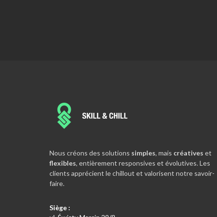
Nous sommes extrêmement intrigués lorsque n
découvrons les besoins de nouveaux clients, car 
Nous créons des solutions
simples
, mais
créatives
et
satisfaction nous apporte ensuite une grande joi
flexibles
, entièrement responsives et évolutives. Les
réel accomplissement.
clients apprécient le chillout et valorisent notre savoir-
ŁUKASZ
faire.
CEO, CVO & Co-Founder
Siège :