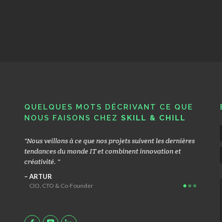
QUELQUES MOTS DÉCRIVANT CE QUE
NOUS FAISONS CHEZ
SKILL & CHILL
ous
Nous veillons à ce que nos projets suivent les dernières
Nous n
leur
tendances du monde IT et combinent innovation et
opérati
e et un
créativité.
permett
efficac
ARTUR
CIO, CTO & Co-Founder
MACI
Head G