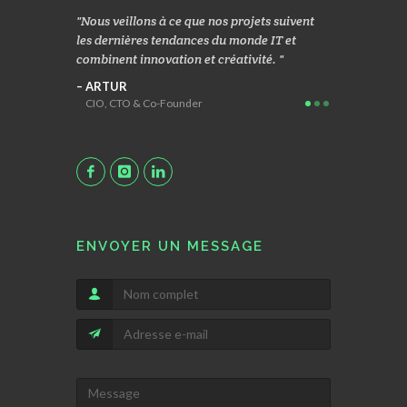
rigués
Nous veillons à ce que nos projets suivent
Nous nous co
soins de
les dernières tendances du monde IT et
d’un modèle 
sfaction nous
combinent innovation et créativité.
une R& D app
 et un réel
d’application
ARTUR
CIO, CTO & Co-Founder
MACIEK
Head Geek
ENVOYER UN MESSAGE