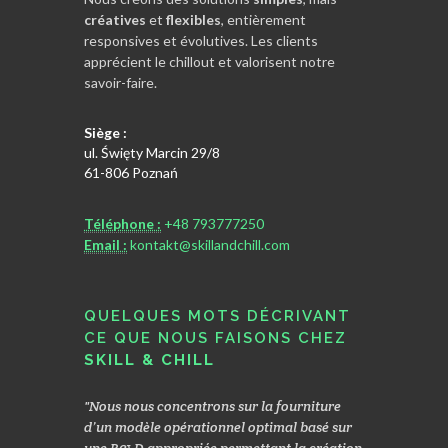
créatives
et
flexibles
, entièrement
responsives et évolutives. Les clients
apprécient le chillout et valorisent notre
savoir-faire.
Siège :
ul. Święty Marcin 29/8
61-806 Poznań
Téléphone :
+48 793777250
Email :
kontakt@skillandchill.com
QUELQUES MOTS DÉCRIVANT
CE QUE NOUS FAISONS CHEZ
SKILL & CHILL
ets suivent
Nous nous concentrons sur la fourniture
Nous sommes
de IT et
d’un modèle opérationnel optimal basé sur
lorsque nous 
vité.
une R& D appropriée permettant la création
nouveaux clie