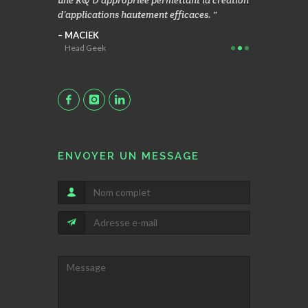
d’applications hautement efficaces.
apporte ensui
accomplisse
MACIEK
Head Geek
ŁUKASZ
CEO, CVO & 
ENVOYER UN MESSAGE