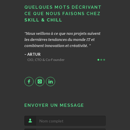
QUELQUES MOTS DÉCRIVANT
CE QUE NOUS FAISONS CHEZ
SKILL & CHILL
rigués
Nous veillons à ce que nos projets suivent
Nous nous co
soins de
les dernières tendances du monde IT et
d’un modèle 
sfaction nous
combinent innovation et créativité.
une R& D app
 et un réel
d’application
ARTUR
CIO, CTO & Co-Founder
MACIEK
Head Geek
ENVOYER UN MESSAGE