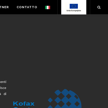
TNER
CONTATTO
enti
risce
à di