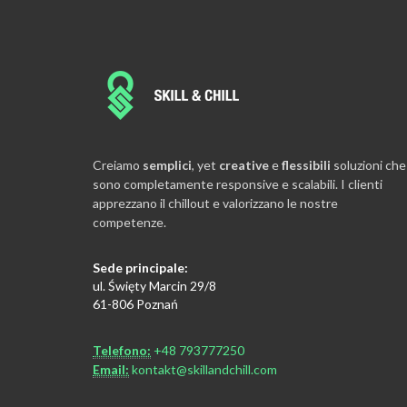
Siamo estremamente incuriositi nello scoprire 
esigenze dei nuovi clienti, perché la loro soddis
Creiamo
semplici
, yet
creative
e
flessibili
soluzioni che
successiva ci porta grande gioia e realizzazione
sono completamente responsive e scalabili. I clienti
ŁUKASZ
apprezzano il chillout e valorizzano le nostre
CEO, CVO & Co-Founder
competenze.
Sede principale:
ul. Święty Marcin 29/8
61-806 Poznań
Telefono:
+48 793777250
Email:
kontakt@skillandchill.com