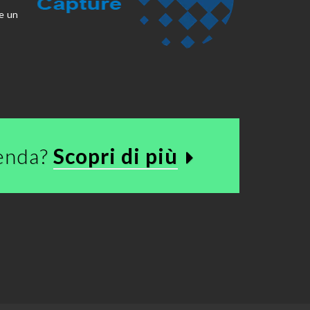
 e un
ienda?
Scopri di più