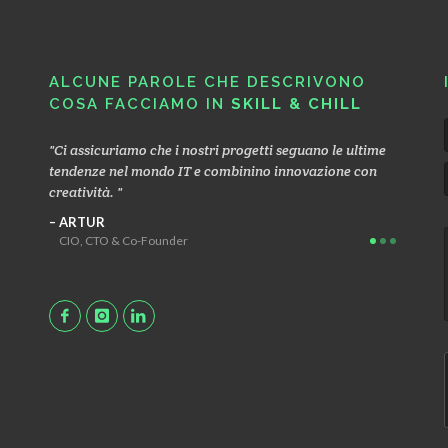
ALCUNE PAROLE CHE DESCRIVONO
COSA FACCIAMO IN
SKILL & CHILL
le
Ci assicuriamo che i nostri progetti seguano le ultime
Ci conc
fazione
tendenze nel mondo IT e combinino innovazione con
operati
.
creatività.
consent
efficien
ARTUR
CIO, CTO & Co-Founder
MACI
Head G