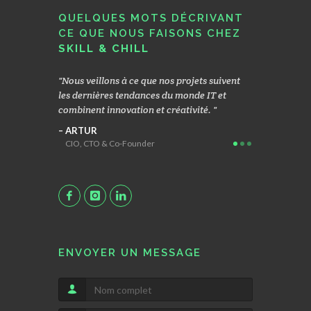
QUELQUES MOTS DÉCRIVANT
CE QUE NOUS FAISONS CHEZ
SKILL & CHILL
rigués
Nous veillons à ce que nos projets suivent
Nous nous co
soins de
les dernières tendances du monde IT et
d’un modèle 
sfaction nous
combinent innovation et créativité.
une R& D app
 et un réel
d’application
ARTUR
CIO, CTO & Co-Founder
MACIEK
Head Geek
ENVOYER UN MESSAGE